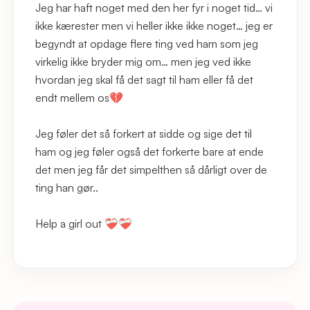
Jeg har haft noget med den her fyr i noget tid… vi
ikke kærester men vi heller ikke ikke noget… jeg er
begyndt at opdage flere ting ved ham som jeg
virkelig ikke bryder mig om… men jeg ved ikke
hvordan jeg skal få det sagt til ham eller få det
endt mellem os💔
Jeg føler det så forkert at sidde og sige det til
ham og jeg føler også det forkerte bare at ende
det men jeg får det simpelthen så dårligt over de
ting han gør..
Help a girl out ❤️‍🩹❤️‍🩹