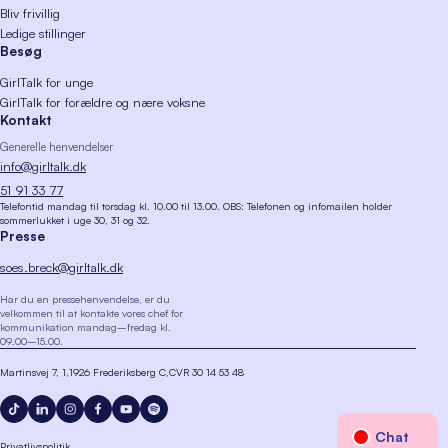
Bliv frivillig
Ledige stillinger
Besøg
GirlTalk for unge
GirlTalk for forældre og nære voksne
Kontakt
Generelle henvendelser
info@girltalk.dk
51 91 33 77
Telefontid mandag til torsdag kl. 10.00 til 13.00. OBS: Telefonen og infomailen holder
sommerlukket i uge 30, 31 og 32.
Presse
soes.breck@girltalk.dk
Har du en pressehenvendelse, er du
velkommen til at kontakte vores chef for
kommunikation mandag–fredag kl.
09.00–15.00.
Martinsvej 7, 1
1926 Frederiksberg C
CVR 30 14 53 48
Privatlivspolitik