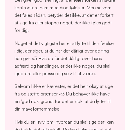
Det giver god mening, at det føles forkert at skulle
konfrontere ham med dine følelser. Men selvom
det føles sådan, betyder det ikke, at det er forkert
at sige fra eller stoppe noget, der ikke føles godt
for dig.
Noget af det vigtigste her er at lytte til den følelse
i dig, der siger, at du har det dårligt over de ting
han gør <3 Hvis du får det dårligt over hans
adfærd og handlinger, er det ikke noget, du skal
ignorere eller presse dig selv til at være i.
Selvom I ikke er kærester, er det helt okay at sige
fra og sætte grænser <3 Du behøver ikke have
en 'god nok' grund, for det er nok, at du lytter til
din mavefornemmelse.
Hvis du er i tvivl om, hvordan du skal sige det, kan
du holde det ret enkelt. Du kan f.eks. sige, at det