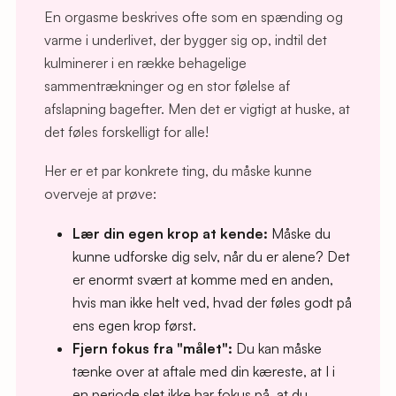
En orgasme beskrives ofte som en spænding og
varme i underlivet, der bygger sig op, indtil det
kulminerer i en række behagelige
sammentrækninger og en stor følelse af
afslapning bagefter. Men det er vigtigt at huske, at
det føles forskelligt for alle!
Her er et par konkrete ting, du måske kunne
overveje at prøve:
Lær din egen krop at kende:
Måske du
kunne udforske dig selv, når du er alene? Det
er enormt svært at komme med en anden,
hvis man ikke helt ved, hvad der føles godt på
ens egen krop først.
Fjern fokus fra "målet":
Du kan måske
tænke over at aftale med din kæreste, at I i
en periode slet ikke har fokus på, at du