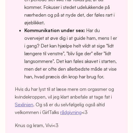
kommer. Fokuser i stedet udelukkende på
nærheden og på at nyde det, der føles rart i
øjeblikket.
Kommunikation under sex:
Har du
overvejet at øve dig i at guide ham, mens I er
i gang? Det kan hjælpe helt vildt at sige "lidt
længere til venstre", "bliv lige der" eller "lidt
langsommere". Det kan føles akavet i starten,
men det er ofte den allerbedste måde at vise
han, hvad præcis din krop har brug for.
Hvis du har lyst til at læse mere om orgasmer og
kvindekroppen, vil jeg klart anbefale at tage fat i
Sexlinien
. Og så er du selvfølgelig også altid
velkommen i GirlTalks
rådgivning
<3
Knus og kram, Vivi<3