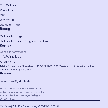
Om GirlTalk
Vores tilbud
Støt
Bliv frivillig
Ledige stillinger
Besøg
GirlTalk for unge
GirlTalk for forældre og nære voksne
Kontakt
Generelle henvendelser
info@girltalk.dk
51 91 33 77
Telefontid mandag til torsdag kl. 10.00 til 13.00. OBS: Telefonen og infomailen holder
sommerlukket i uge 30, 31 og 32.
Presse
soes.breck@girltalk.dk
Har du en pressehenvendelse, er du
velkommen til at kontakte vores chef for
kommunikation mandag–fredag kl.
09.00–15.00.
Martinsvej 7, 1
1926 Frederiksberg C
CVR 30 14 53 48