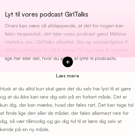
Lyt til vores podcast GirlTalks
Onani kan være så afslappende, at det for nogen kan
føles terapeutisk, det taler vores podcast gæst Melissa
Hartelius om i GirlTalks afsnittet:
Sex og selvkærlighed ft.
Melissa Hartelius fra Klub Venus
. Du kan lytte til afsnittet
lige
her
eller der, hvor du plejer at lytte til podcasts.
Læs mere
Husk at du altid kun skal gøre det du selv har lyst til at gøre
og at du ikke kan røre dig selv på en forkert måde. Det er
kun dig, der kan mærke, hvad der føles rart. Det kan tage tid
at finde lige den eller de måder, der føles allermest rare for
dig, så vær tålmodig og giv dig tid til at lære dig selv at
kende på en ny måde.