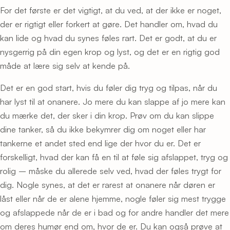
For det første er det vigtigt, at du ved, at der ikke er noget,
der er rigtigt eller forkert at gøre. Det handler om, hvad du
kan lide og hvad du synes føles rart. Det er godt, at du er
nysgerrig på din egen krop og lyst, og det er en rigtig god
måde at lære sig selv at kende på.
Det er en god start, hvis du føler dig tryg og tilpas, når du
har lyst til at onanere. Jo mere du kan slappe af jo mere kan
du mærke det, der sker i din krop. Prøv om du kan slippe
dine tanker, så du ikke bekymrer dig om noget eller har
tankerne et andet sted end lige der hvor du er. Det er
forskelligt, hvad der kan få en til at føle sig afslappet, tryg og
rolig – måske du allerede selv ved, hvad der føles trygt for
dig. Nogle synes, at det er rarest at onanere når døren er
låst eller når de er alene hjemme, nogle føler sig mest trygge
og afslappede når de er i bad og for andre handler det mere
om deres humør end om, hvor de er. Du kan også prøve at