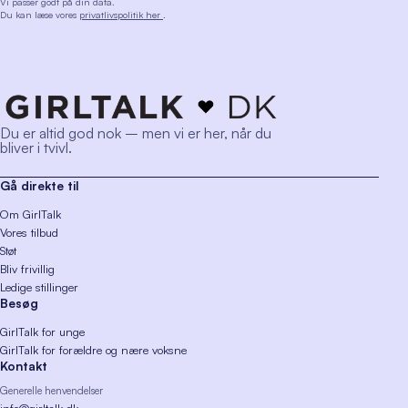
Vi passer godt på din data.
Du kan læse vores
privatlivspolitik her
.
Du er altid god nok – men vi er her, når du
bliver i tvivl.
Gå direkte til
Om GirlTalk
Vores tilbud
Støt
Bliv frivillig
Ledige stillinger
Besøg
GirlTalk for unge
GirlTalk for forældre og nære voksne
Kontakt
Generelle henvendelser