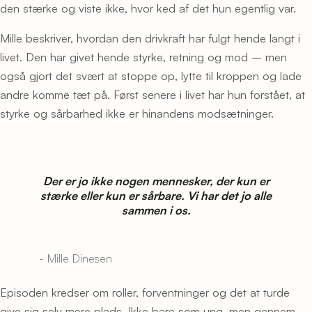
den stærke og viste ikke, hvor ked af det hun egentlig var.
Mille beskriver, hvordan den drivkraft har fulgt hende langt i
livet. Den har givet hende styrke, retning og mod – men
også gjort det svært at stoppe op, lytte til kroppen og lade
andre komme tæt på. Først senere i livet har hun forstået, at
styrke og sårbarhed ikke er hinandens modsætninger.
Der er jo ikke nogen mennesker, der kun er
stærke eller kun er sårbare. Vi har det jo alle
sammen i os.
- Mille Dinesen
Episoden kredser om roller, forventninger og det at turde
give sig selv mere plads. Ikke bare som ung, men gennem