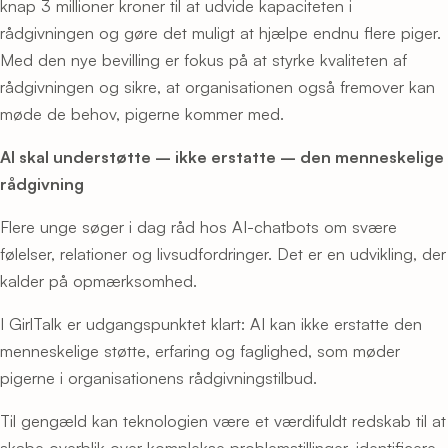
knap 3 millioner kroner til at udvide kapaciteten i
rådgivningen og gøre det muligt at hjælpe endnu flere piger.
Med den nye bevilling er fokus på at styrke kvaliteten af
rådgivningen og sikre, at organisationen også fremover kan
møde de behov, pigerne kommer med.
AI skal understøtte – ikke erstatte – den menneskelige
rådgivning
Flere unge søger i dag råd hos AI-chatbots om svære
følelser, relationer og livsudfordringer. Det er en udvikling, der
kalder på opmærksomhed.
I GirlTalk er udgangspunktet klart: AI kan ikke erstatte den
menneskelige støtte, erfaring og faglighed, som møder
pigerne i organisationens rådgivningstilbud.
Til gengæld kan teknologien være et værdifuldt redskab til at
skabe overblik over komplekse problemstillinger, identificere