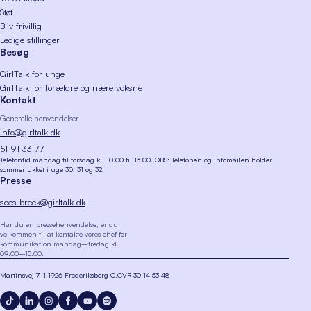
Støt
Bliv frivillig
Ledige stillinger
Besøg
GirlTalk for unge
GirlTalk for forældre og nære voksne
Kontakt
Generelle henvendelser
info@girltalk.dk
51 91 33 77
Telefontid mandag til torsdag kl. 10.00 til 13.00. OBS: Telefonen og infomailen holder
sommerlukket i uge 30, 31 og 32.
Presse
soes.breck@girltalk.dk
Har du en pressehenvendelse, er du
velkommen til at kontakte vores chef for
kommunikation mandag–fredag kl.
09.00–15.00.
Martinsvej 7, 1
1926 Frederiksberg C
CVR 30 14 53 48