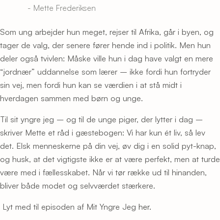
- Mette Frederiksen
Som ung arbejder hun meget, rejser til Afrika, går i byen, og
tager de valg, der senere fører hende ind i politik. Men hun
deler også tvivlen: Måske ville hun i dag have valgt en mere
“jordnær” uddannelse som lærer – ikke fordi hun fortryder
sin vej, men fordi hun kan se værdien i at stå midt i
hverdagen sammen med børn og unge.
Til sit yngre jeg – og til de unge piger, der lytter i dag –
skriver Mette et råd i gæstebogen: Vi har kun ét liv, så lev
det. Elsk menneskerne på din vej, øv dig i en solid pyt-knap,
og husk, at det vigtigste ikke er at være perfekt, men at turde
være med i fællesskabet. Når vi tør række ud til hinanden,
bliver både modet og selvværdet stærkere.
Lyt med til episoden af Mit Yngre Jeg
her.