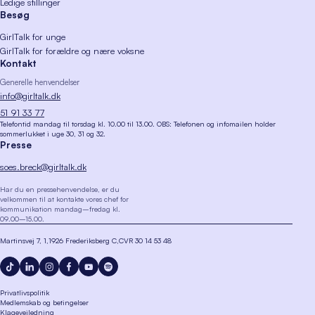
Ledige stillinger
Besøg
GirlTalk for unge
GirlTalk for forældre og nære voksne
Kontakt
Generelle henvendelser
info@girltalk.dk
51 91 33 77
Telefontid mandag til torsdag kl. 10.00 til 13.00. OBS: Telefonen og infomailen holder
sommerlukket i uge 30, 31 og 32.
Presse
soes.breck@girltalk.dk
Har du en pressehenvendelse, er du
velkommen til at kontakte vores chef for
kommunikation mandag–fredag kl.
09.00–15.00.
Martinsvej 7, 1
1926 Frederiksberg C
CVR 30 14 53 48
Privatlivspolitik
Medlemskab og betingelser
Klagevejledning