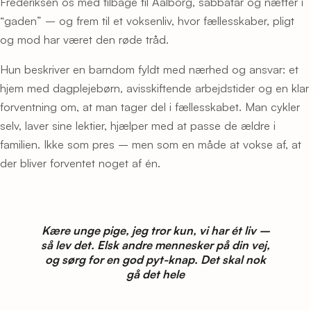
Frederiksen os med tilbage til Aalborg, sabbatår og nætter i
“gaden” – og frem til et voksenliv, hvor fællesskaber, pligt
og mod har været den røde tråd.
Hun beskriver en barndom fyldt med nærhed og ansvar: et
hjem med dagplejebørn, avisskiftende arbejdstider og en klar
forventning om, at man tager del i fællesskabet. Man cykler
selv, laver sine lektier, hjælper med at passe de ældre i
familien. Ikke som pres – men som en måde at vokse af, at
der bliver forventet noget af én.
Kære unge pige, jeg tror kun, vi har ét liv –
så lev det. Elsk andre mennesker på din vej,
og sørg for en god pyt-knap. Det skal nok
gå det hele