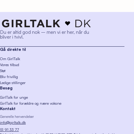
Du er altid god nok – men vi er her, når du
bliver i tvivl.
Gå direkte til
Om GirlTalk
Vores tilbud
Støt
Bliv frivillig
Ledige stillinger
Besøg
GirlTalk for unge
GirlTalk for forældre og nære voksne
Kontakt
Generelle henvendelser
info@girltalk.dk
51 91 33 77