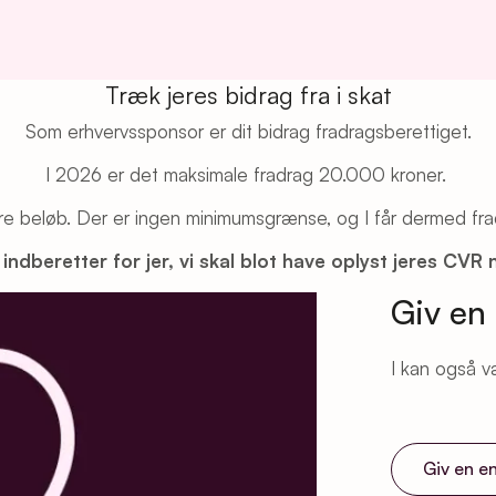
Træk jeres bidrag fra i skat
Som erhvervssponsor er dit bidrag fradragsberettiget.
I 2026 er det maksimale fradrag 20.000 kroner.
re beløb. Der er ingen minimumsgrænse, og I får dermed frad
 indberetter for jer, vi skal blot have oplyst jeres CVR 
Giv en
I kan også v
Giv en e