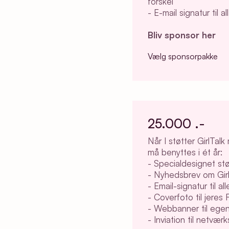
forskel
- E-mail signatur til 
Bliv sponsor her
Vælg sponsorpakke
25.000 .-
Når I støtter GirlTa
må benyttes i ét år:
- Specialdesignet støt
- Nyhedsbrev om Girl
- Email-signatur til a
- Coverfoto til jeres
- Webbanner til ege
- Inviation til netvæ