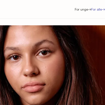
For unge
→
For alle
→