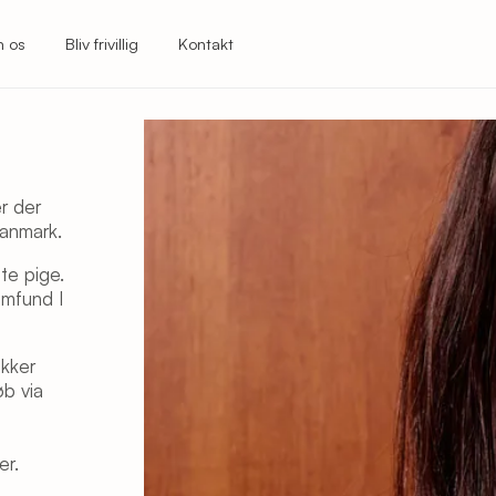
 os
Bliv frivillig
Kontakt
er der
 Danmark.
te pige.
samfund I
akker
øb via
er.