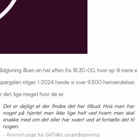
givning åben en hel aften fra 18.30-00, hvor op til mere end 
spørgslen stiger. I 2024 havde vi over 9.500 henvendelser.
or det, lige meget hvor de er.
Det er dejligt at der findes det her tilbud. Hvis man har
noget på hjertet man ikke lige helt ved hvem man skal
snakke med om det eller har svært ved at fortælle det til
nogen.
- Anonym pige fra GirlTalks ungerådgivning