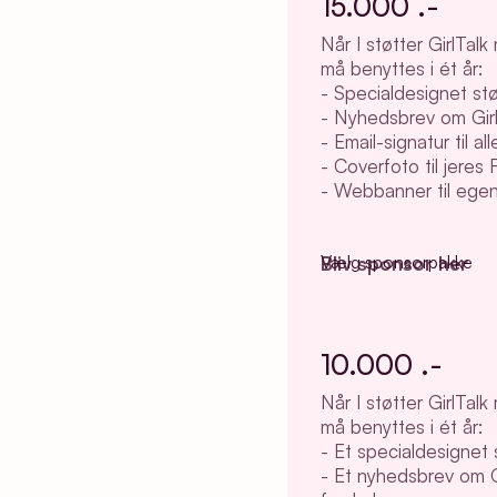
15.000 .-
Når I støtter GirlTa
må benyttes i ét år:
- Specialdesignet støt
- Nyhedsbrev om Girl
- Email-signatur til a
- Coverfoto til jeres
- Webbanner til ege
Vælg sponsorpakke
Bliv sponsor her
10.000 .-
Når I støtter GirlTa
må benyttes i ét år:
- Et specialdesignet s
- Et nyhedsbrev om G