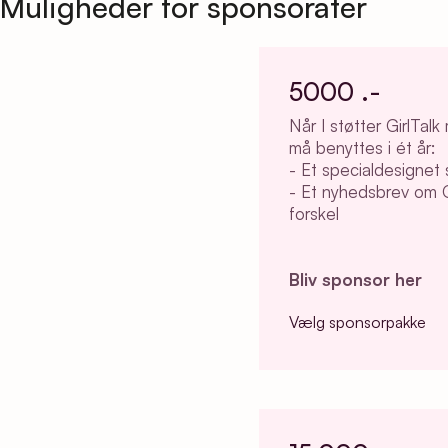
Muligheder for sponsorater
5000 .-
Når I støtter GirlTa
må benyttes i ét år:
- Et specialdesignet s
- Et nyhedsbrev om G
forskel
Bliv sponsor her
Vælg sponsorpakke