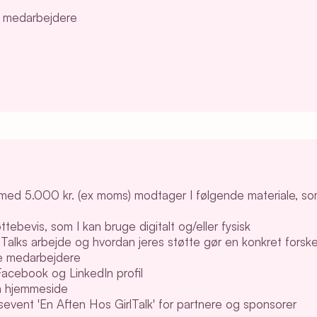
all medarbejdere
lk med 5.000 kr. (ex moms) modtager I følgende materiale, s
tebevis, som I kan bruge digitalt og/eller fysisk
Talks arbejde og hvordan jeres støtte gør en konkret forske
lle medarbejdere
 Facebook og LinkedIn profil
n hjemmeside
rksevent 'En Aften Hos GirlTalk' for partnere og sponsorer