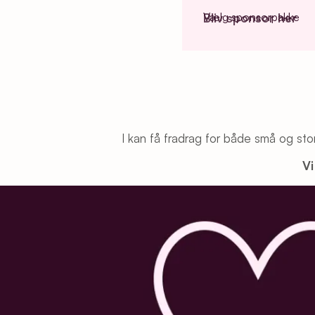
Vælg sponsorpakke
Bliv sponsor her
I kan få fradrag for både små og sto
Vi