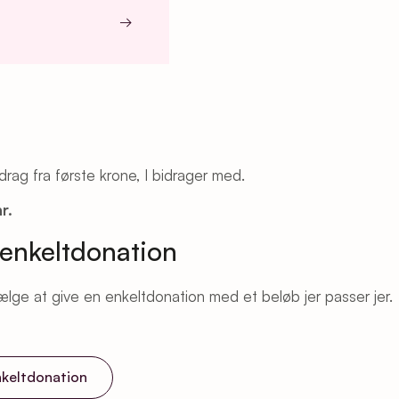
→
rag fra første krone, I bidrager med.
nr.
 enkeltdonation
ælge at give en enkeltdonation med et beløb jer passer jer.
nkeltdonation