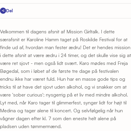
Del
Velkommen til dagens afsnit af Mission Girltalk. I dette
særafsnit er Karoline Hamm taget på Roskilde Festival for at
finde ud af, hvordan man fester ædru! Det er hendes mission
i dette afsnit at være ædru i 24 timer, og det skulle vise sig at
være ret sjovt - men også lidt svært. Karo mødes med Freja
Bøgedal, som i løbet af de første tre dage på festivalen
endnu ikke har været fuld. Hun har en masse gode tips og
tricks til at have det sjovt uden alkohol, og vi snakker om at
være 'sober curious'; nysgerrig på et liv med mindre alkohol.
Lyt med, når Karo tager til glimmerfest, synger lidt for højt til
Medina og tager alene til koncert. Og selvfølgelig når hun
vågner dagen efter kl. 7 som den eneste helt alene på
pladsen uden tømmermænd.