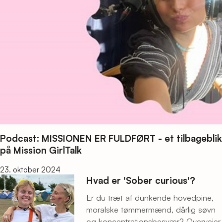
Podcast: MISSIONEN ER FULDFØRT - et tilbageblik
på Mission GirlTalk
23. oktober 2024
Hvad er 'Sober curious'?
Er du træt af dunkende hovedpine,
moralske tømmermænd, dårlig søvn
og koncentrationsbesvær? Overvejer