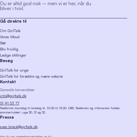
Du er altid god nok – men vi er her, når du
bliver i tvivl.
Gå direkte til
Om GirlTalk
Vores tilbud
Støt
Bliv frivillig
Ledige stillinger
Besøg
GirlTalk for unge
GirlTalk for forældre og nære voksne
Kontakt
Generelle henvendelser
info@girltalk.dk
51 91 33 77
Telefontid mandag til torsdag kl. 10.00 til 13.00. OBS: Telefonen og infomailen holder
sommerlukket i uge 30, 31 og 32.
Presse
soes.breck@girltalk.dk
Har du en pressehenvendelse, er du