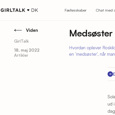
Fællesskaber
Chat med 
Medsøster 
Viden
GirlTalk
Hvordan oplever Roskil
18. maj 2022
en ‘medsøster’, når man 
Artikler
D
Sol
ud 
dag