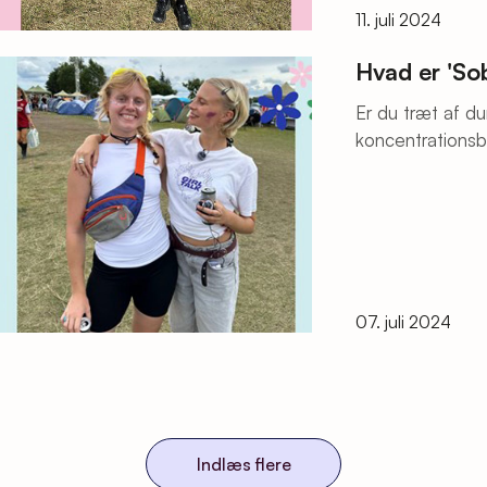
11. juli 2024
Hvad er 'So
Er du træt af d
koncentrationsb
Så læs mere om 
07. juli 2024
Indlæs flere