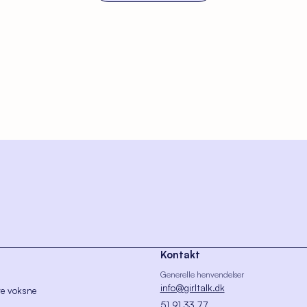
Kontakt
Generelle henvendelser
info@girltalk.dk
re voksne
51 91 33 77