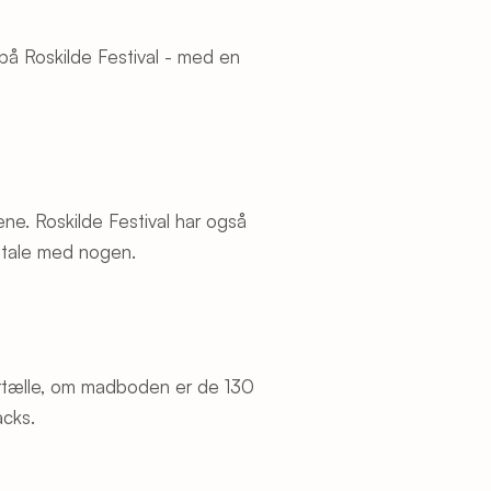
 på Roskilde Festival - med en
lene. Roskilde Festival har også
g tale med nogen.
 fortælle, om madboden er de 130
acks.