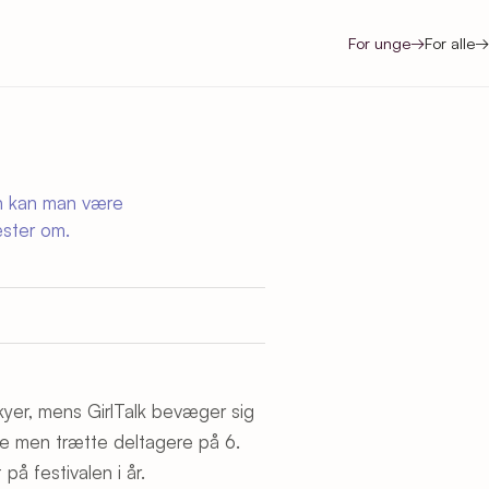
For unge
→
For alle
→
an kan man være
æster om.
kyer, mens GirlTalk bevæger sig
de men trætte deltagere på 6.
 festivalen i år.