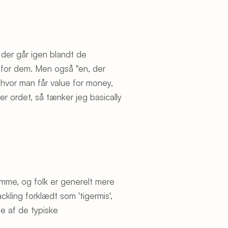
 der går igen blandt de
r for dem. Men også "en, der
 hvor man får value for money,
r ordet, så tænker jeg basically
jemme, og folk er generelt mere
kling forklædt som 'tigermis',
le af de typiske