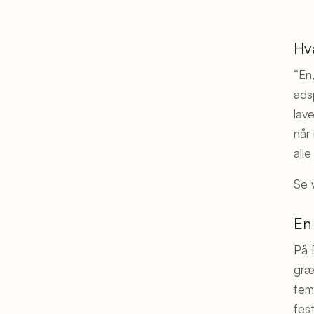
Hv
“En
ads
lav
når
all
Se 
En
På 
græ
fem
fes