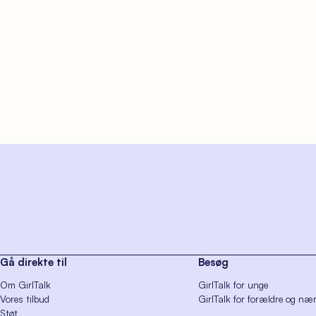
Gå direkte til
Besøg
Om GirlTalk
GirlTalk for unge
Vores tilbud
GirlTalk for forældre og næ
Støt