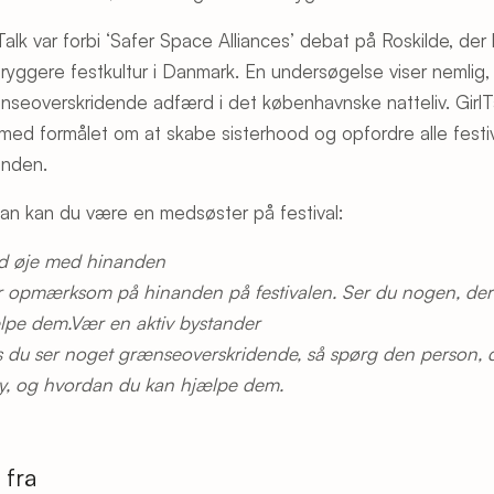
lTalk var forbi ‘Safer Space Alliances’ debat på Roskilde, de
tryggere festkultur i Danmark. En undersøgelse viser nemlig,
nseoverskridende adfærd i det københavnske natteliv. GirlTa
r med formålet om at skabe sisterhood og opfordre alle festiv
anden.
an kan du være en medsøster på festival:
d øje med hinanden
 opmærksom på hinanden på festivalen. Ser du nogen, der h
lpe dem.
Vær en aktiv bystander
s du ser noget grænseoverskridende, så spørg den person, d
y, og hvordan du kan hjælpe dem.
 fra