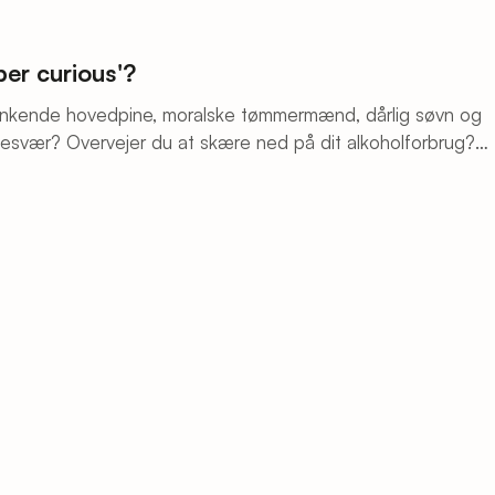
ber curious'?
unkende hovedpine, moralske tømmermænd, dårlig søvn og
esvær? Overvejer du at skære ned på dit alkoholforbrug?
begrebet ‘Sober curious’ her.