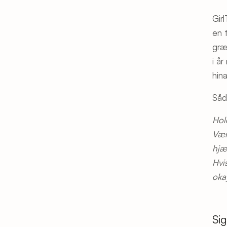
Gir
en 
græ
i å
hin
Såd
Hol
Vær
hjæ
Hvi
oka
Sig