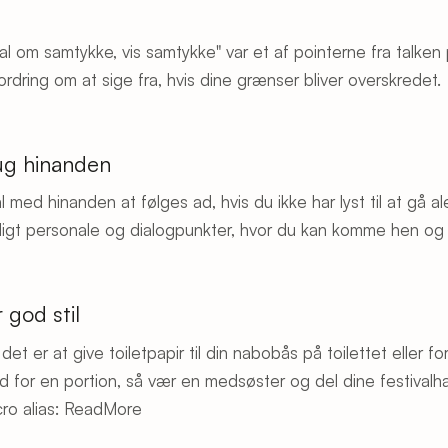
 tal om samtykke, vis samtykke" var et af pointerne fra talken
ordring om at sige fra, hvis dine grænser bliver overskredet.
ug hinanden
l med hinanden at følges ad, hvis du ikke har lyst til at gå a
villigt personale og dialogpunkter, hvor du kan komme hen o
 god stil
det er at give toiletpapir til din nabobås på toilettet eller
d for en portion, så vær en medsøster og del dine festivalh
ro alias: ReadMore