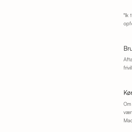
"Ik
opf
Br
Afta
fri
Kør
Om 
vær
Mac