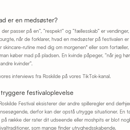
ad er en medsøster?
, der passer på en”, “respekt” og “fællesskab” er vendinger,
purgte, når de forklarer, hvad en medsøster på festivalen e
er skincare-rutine med dig om morgenen" eller som fortæller,
 man køber mad på pladsen. En kvinde påpeger, “når jeg høre
e andre kvinder”.
vores interviews fra Roskilde på vores TikTok-kanal.
 tryggere festivaloplevelse
Roskilde Festival eksisterer der andre spilleregler end derh
nsesøgende, derfor kan der opstå utrygge situationer. En tac
 på række der rater dit udseende eller moshpits er blot nog
tivaltraditioner, som mange finder utryghedsskabende.