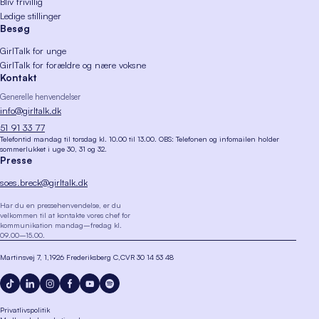
Bliv frivillig
Ledige stillinger
Besøg
GirlTalk for unge
GirlTalk for forældre og nære voksne
Kontakt
Generelle henvendelser
info@girltalk.dk
51 91 33 77
Telefontid mandag til torsdag kl. 10.00 til 13.00. OBS: Telefonen og infomailen holder
sommerlukket i uge 30, 31 og 32.
Presse
soes.breck@girltalk.dk
Har du en pressehenvendelse, er du
velkommen til at kontakte vores chef for
kommunikation mandag–fredag kl.
09.00–15.00.
Martinsvej 7, 1
1926 Frederiksberg C
CVR 30 14 53 48
Privatlivspolitik