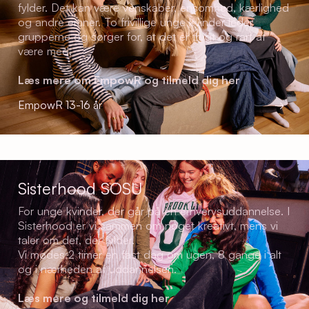
fylder. Det kan være venskaber, ensomhed, kærlighed
og andre emner. To frivillige unge kvinder leder
grupperne og sørger for, at det er trygt og rart at
være med.
Læs mere om EmpowR og tilmeld dig her
EmpowR 13-16 år
→
Sisterhood SOSU
For unge kvinder, der går på en erhvervsuddannelse. I
Sisterhood er vi sammen om noget kreativt, mens vi
taler om det, der fylder.
Vi mødes 2 timer en fast dag om ugen, 8 gange i alt
og i nærheden af uddannelsen.
Læs mere og tilmeld dig her