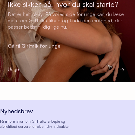
Ikke sikker på, hvor du skal starte?
Det er helt okay. På vores side for unge kan du læse
mere om GirlTalks tilbud og finde den mulighed, der
passer bedst til dig lige nu.
Gå til Girltalk for unge
Unge
→
Nyhedsbrev
Få information om GirlTalks arbejde og
støttetilbud serveret direkte i din indbakke.