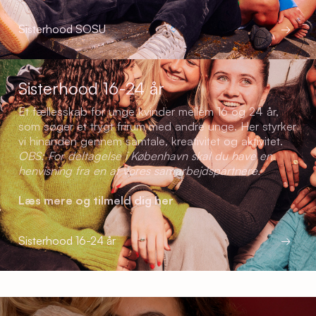
Sisterhood SOSU
→
Sisterhood 16-24 år
Et fællesskab for unge kvinder mellem 16 og 24 år,
som søger et trygt frirum med andre unge. Her styrker
vi hinanden gennem samtale, kreativitet og aktivitet.
OBS: For deltagelse i København skal du have en
henvisning fra en af vores samarbejdspartnere.
Læs mere og tilmeld dig her
Sisterhood 16-24 år
→