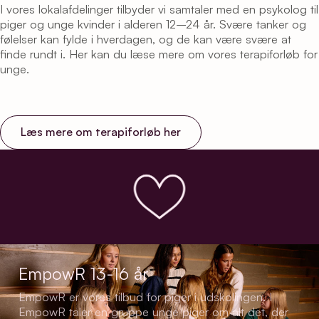
I vores lokalafdelinger tilbyder vi samtaler med en psykolog til
piger og unge kvinder i alderen 12–24 år. Svære tanker og
følelser kan fylde i hverdagen, og de kan være svære at
finde rundt i. Her kan du læse mere om vores terapiforløb for
unge.
Læs mere om terapiforløb her
EmpowR 13-16 år
EmpowR er vores tilbud for piger i udskolingen. I
EmpowR taler en gruppe unge piger om alt det, der