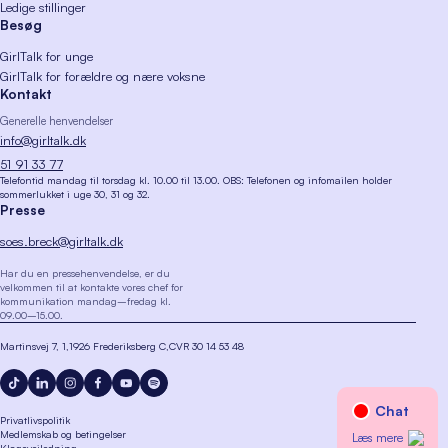
Ledige stillinger
Besøg
GirlTalk for unge
GirlTalk for forældre og nære voksne
Kontakt
Generelle henvendelser
info@girltalk.dk
51 91 33 77
Telefontid mandag til torsdag kl. 10.00 til 13.00. OBS: Telefonen og infomailen holder
sommerlukket i uge 30, 31 og 32.
Presse
soes.breck@girltalk.dk
Har du en pressehenvendelse, er du
velkommen til at kontakte vores chef for
kommunikation mandag–fredag kl.
09.00–15.00.
Martinsvej 7, 1
1926 Frederiksberg C
CVR 30 14 53 48
Privatlivspolitik
Medlemskab og betingelser
Klagevejledning