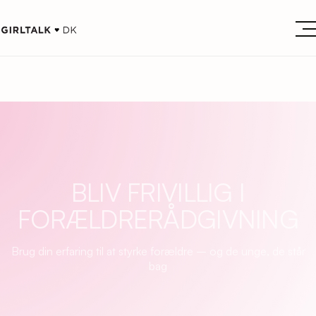
BLIV FRIVILLIG I
FORÆLDRERÅDGIVNING
Brug din erfaring til at styrke forældre – og de unge, de står
bag